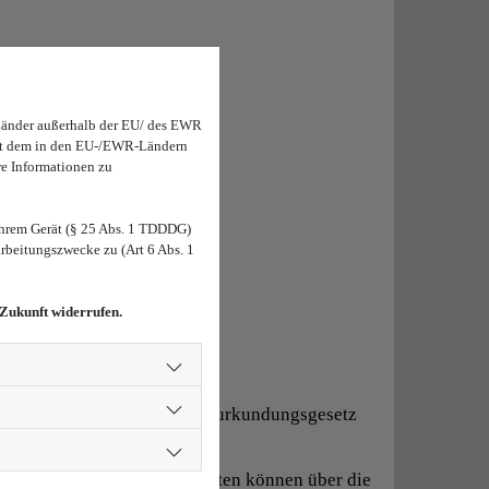
Länder außerhalb der EU/ des EWR
 mit dem in den EU-/EWR-Ländern
re Informationen zu
hrem Gerät (§ 25 Abs. 1 TDDDG)
rbeitungszwecke zu (Art 6 Abs. 1
 Zukunft widerrufen.
riften: Bundesnotarordnung Beurkundungsgesetz
berufsrechtlichen Vorschriften können über die