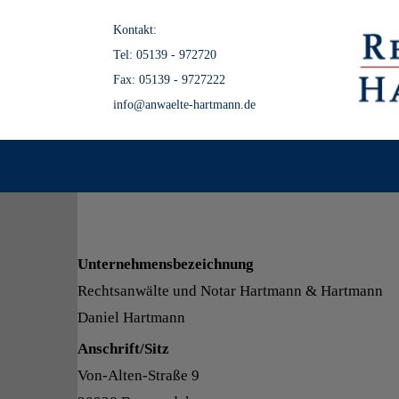
Kontakt:
Tel:
05139 - 972720
Fax: 05139 - 9727222
info@anwaelte-hartmann.de
Unternehmensbezeichnung
Rechtsanwälte und Notar Hartmann & Hartmann
Daniel Hartmann
Anschrift/Sitz
Von-Alten-Straße 9