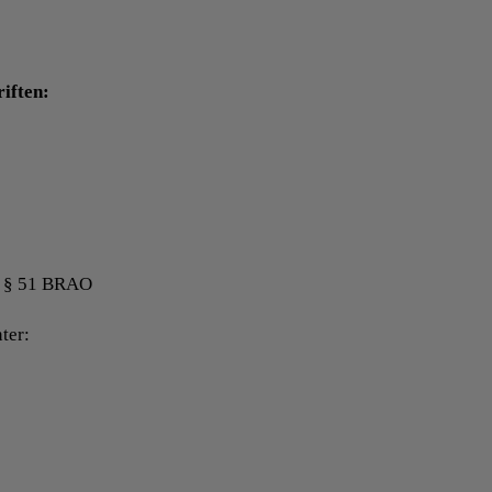
riften:
ß § 51 BRAO
ter: