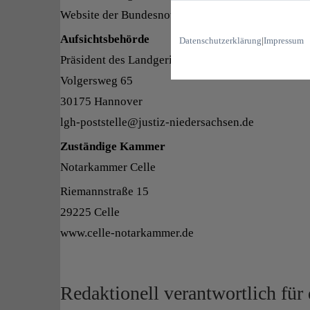
Website der Bundesnotarkammer unter dem folgend
Aufsichtsbehörde
Datenschutzerklärung
|
Impressum
Präsident des Landgerichts Hannover
Volgersweg 65
30175 Hannover
lgh-poststelle@justiz-niedersachsen.de
Zuständige Kammer
Notarkammer Celle
Riemannstraße 15
29225 Celle
www.celle-notarkammer.de
Redaktionell verantwortlich für 