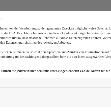
s.
iften:
Rahmen von der Verarbeitung zu den genannten Zwecken möglicherweise Daten an 
B. in die USA. Das Datenschutzniveau in diesen Ländern ist möglicherweise nicht
n erhöhtes Risiko, dass staatliche Behörden auf diese Daten zugreifen können. Weite
 den Datenschutzrichtlinien des jeweiligen Anbieters.
DONot)
licken, stimmen Sie sowohl dem Speichern und Abrufen von Informationen auf I
arbeitung für die nachfolgend dargestellten bzw. die von Ihnen ausgewählten Vera
 können Sie jederzeit über den links unten eingeblendeten Cookie-Button für die
t sind, gelten insbesondere folgende berufsrechtliche Vorsch
dnung Europäischer Kodex des notariellen Standesrechts. Alle 