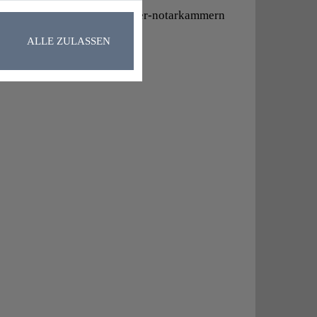
-taetigkeiten/richtlinien-der-notarkammern
ALLE ZULASSEN