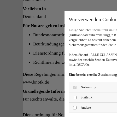
Verliehen in
Deutschland
Wir verwenden Cookie
Für Notare gelten insbesondere folgende Vorschr
Einige Anbieter übermitteln im 
Bundesnotarordnung (BNotO)
(Drittlanddatenübermittlung), z.
vergleichbar. Es besteht daher ei
Beurkundungsgesetz (BeurkG)
Sicherheitsgarantien finden Sie in
Dienstordnung für Notarinnen und Notare (
Indem Sie auf „ALLE ZULASSEN" k
sowie der anschließenden Datenver
Richtlinien der zuständigen Notarkammer
lit. a. DSGVO).
Diese Regelungen sind abrufbar unter:
Eine bereits erteilte Zustimmung
www.bnotk.de
Notwendig
Grundlegende Informationen
Statistik
Für Rechtsanwälte, die zudem als Notar bezeichne
Andere
Dienstordnung für Notarinnen und Notare Kostenor