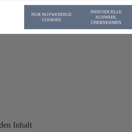
en Link eingesehen werden: http://www.bnotk.de/aufgaben-und
INDIVIDUELLE
NUR NOTWENDIGE
AUSWAHL
COOKIES
ÜBERNEHMEN
den Inhalt